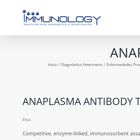
Saltar
al
contenido
ANAP
Inicio
/
Diagnóstico Veterinario
/
Enfermedades Pro
ANAPLASMA ANTIBODY T
Elisa
Competitive, enzyme-linked, immunosorbent assay 