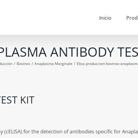
Inicio
Prod
LASMA ANTIBODY TES
ducción
/
Bovinos
/
Anaplasma Marginale
/
Elisa produccion-bovinos-anaplasm
EST KIT
(cELISA) for the detection of antibodies specific for Anap