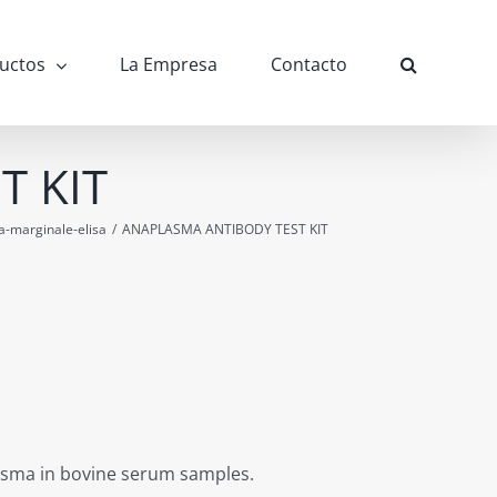
uctos
La Empresa
Contacto
T KIT
a-marginale-elisa
/
ANAPLASMA ANTIBODY TEST KIT
lasma in bovine serum samples.