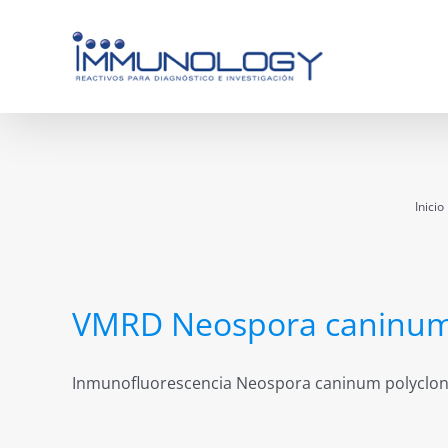
Saltar
al
contenido
Inicio
VMRD Neospora caninu
Inmunofluorescencia Neospora caninum polyclonal 