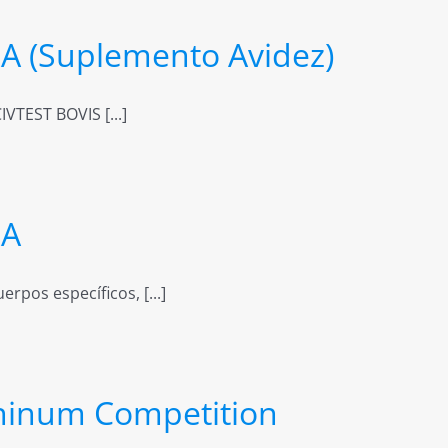
 (Suplemento Avidez)
VTEST BOVIS [...]
RA
erpos específicos, [...]
ninum Competition