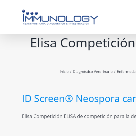
Saltar
al
contenido
Elisa Competició
Inicio
/
Diagnóstico Veterinario
/
Enfermeda
ID Screen® Neospora ca
Elisa Competición ELISA de competición para la det