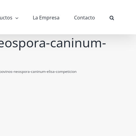
uctos
La Empresa
Contacto
neospora-caninum-
-bovinos-neospora-caninum-elisa-competicion