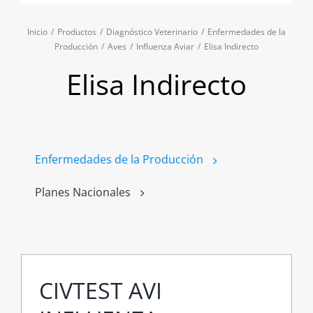
Inicio
/
Productos
/
Diagnóstico Veterinario
/
Enfermedades de la
Producción
/
Aves
/
Influenza Aviar
/
Elisa Indirecto
Elisa Indirecto
Enfermedades de la Producción
Planes Nacionales
CIVTEST AVI