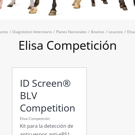
uctos
/
Diagnóstico Veterinario
/
Planes Nacionales
/
Bovinos
/
Leucosis
/
Elis
Elisa Competición
ID Screen®
BLV
Competition
Elisa Competición
Kit para la detección de
anticuerpos anti-gP51